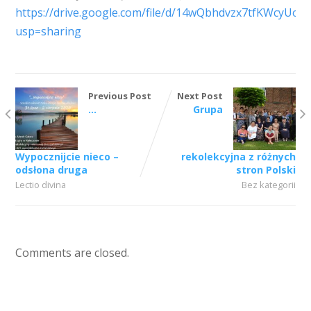
https://drive.google.com/file/d/14wQbhdvzx7tfKWcyU
usp=sharing
Previous Post
Next Post
…
Grupa
Wypocznijcie nieco –
rekolekcyjna z różnych
odsłona druga
stron Polski
Lectio divina
Bez kategorii
Comments are closed.